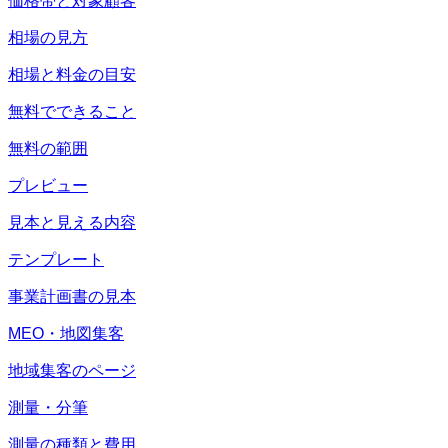
価格帯と対象顧客
相場の見方
相場と料金の目安
無料でできること
無料の範囲
プレビュー
見本と見える内容
テンプレート
事業計画書の見本
MEO・地図集客
地域集客のページ
測量・分筆
測量の種類と費用