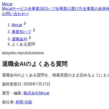
Mycat
Mycatサービス
全事業SEOハブ
全事業の選び方
全事業の改善
お問い合わせ
->
Mycat
事業別ハブ
退職金AI
よくある質問
taisyoku.mycat.business
退職金AI
の
よくある質問
退職金AIのよくある質問を、検索意図のまま読めるようにま
最終更新日:
2026年7月17日
運営・編集:
株式会社Mycat
責任者:
村岡 功規