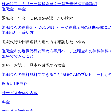
検索語ファミリー一覧
検索意図一覧
改善候補
事業詳細
退職金・年金
退職金・年金・iDeCoを確認したい検索
退職金AIの退職金・iDeCo
専用ページ
退職金AIの診断
受取見
退職代行・辞め方
退職代行や円満退職の進め方を確認したい検索
退職金AIの退職代行と辞め方
専用ページ
退職金AIの無料
無料
無料でできること
無料・お試し・見本を確認する検索
退職金AIの無料
無料でできること
退職金AIのプレビュー
何が
飲食店HP制作
サービス全体の内容
料金