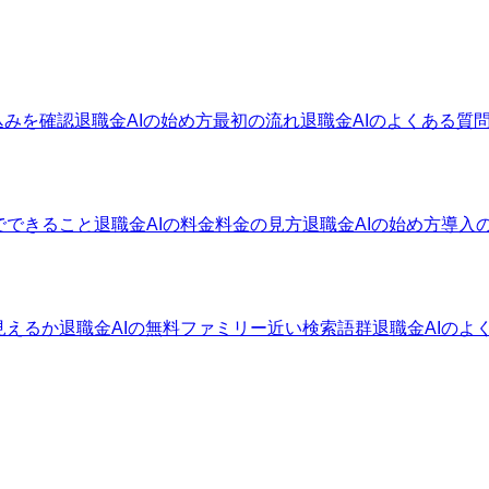
込みを確認
退職金AIの始め方
最初の流れ
退職金AIのよくある質
でできること
退職金AIの料金
料金の見方
退職金AIの始め方
導入
見えるか
退職金AIの無料ファミリー
近い検索語群
退職金AIのよ