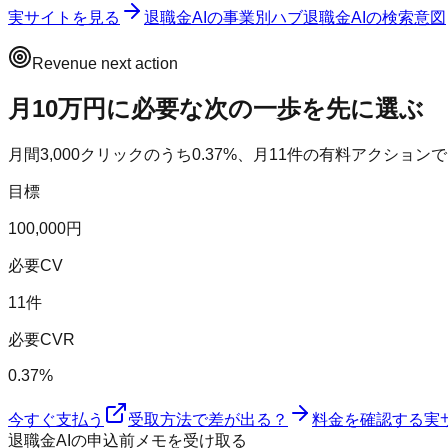
実サイトを見る
退職金AI
の事業別ハブ
退職金AI
の検索意図
Revenue next action
月10万円に必要な次の一歩を先に選ぶ
月間
3,000
クリックのうち
0.37
%、月
11
件の有料アクションで
目標
100,000円
必要CV
11件
必要CVR
0.37%
今すぐ支払う
受取方法で差が出る？
料金を確認する
実
退職金AIの申込前メモを受け取る