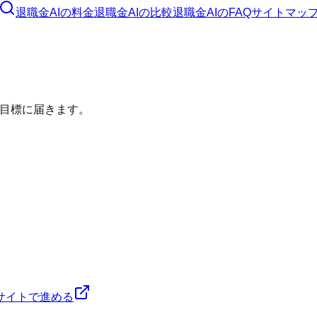
退職金AI
の料金
退職金AI
の比較
退職金AI
のFAQ
サイトマッ
目標に届きます。
サイトで進める