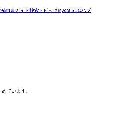
候補
白書
ガイド
検索トピック
Mycat SEOハブ
とめています。