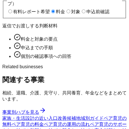
プ）
有料レポート希望
料金
対象
申込前確認
返信でお渡しする判断材料
料金と対象の要点
申込までの手順
個別の確認事項への回答
Related businesses
関連する事業
相続、退職、介護、見守り、共同養育、年金などをまとめて
います。
事業別ハブを見る
家族・生活設計の近い入口
改善候補
地域別ガイド
ペア育児の
無料
ペア育児の料金
ペア育児の運用の流れ
ペア育児のサポー