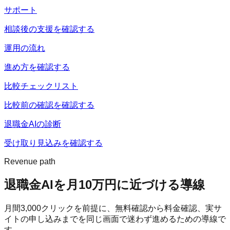
サポート
相談後の支援を確認する
運用の流れ
進め方を確認する
比較チェックリスト
比較前の確認を確認する
退職金AIの診断
受け取り見込みを確認する
Revenue path
退職金AI
を月10万円に近づける導線
月間
3,000
クリックを前提に、無料確認から料金確認、実サ
イトの申し込みまでを同じ画面で迷わず進めるための導線で
す。