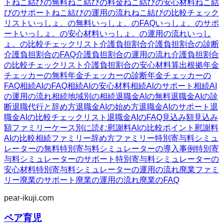
ト
ねこ結びの無料
ねこ結びの料金
ねこ結びの安心材料
ねこ結
びのサポート
ねこ結びの運用の流れ
ねこ結びの比較チェック
リスト
いっしょ。の無料
いっしょ。のFAQ
いっしょ。のサポ
ート
いっしょ。の安心材料
いっしょ。の運用の流れ
いっし
ょ。の比較チェックリスト
介護負担割合
介護負担割合の診断
介護負担割合のFAQ
介護負担割合の運用の流れ
介護負担割合
の比較チェックリスト
介護負担割合の安心材料
算出根拠
年金
チェッカーの無料
年金チェッカーの診断
年金チェッカーの
FAQ
相続AIのFAQ
相続AIの安心材料
相続AIのサポート
相続AI
の運用の流れ
相続
地域別の相続
退職金AIの無料
退職金AIの診
断
退職代行と辞め方
退職金AIの始め方
退職金AIのサポート
退
職金AIの比較チェックリスト
退職金AIのFAQ
見込み額
見込み
額ファミリー
ケース別に読む
慰謝料AIの比較ポイント
慰謝料
AIの比較
相続ファミリー
辞め方ファミリー
特別寄与料シミュ
レーターの無料
特別寄与料シミュレーターの導入事例
特別寄
与料シミュレーターのサポート
特別寄与料シミュレーターの
安心材料
特別寄与料シミュレーターの運用の流れ
廃業ファミ
リー
廃業のサポート
廃業の運用の流れ
廃業のFAQ
pear-ikuji.com
ペア育児