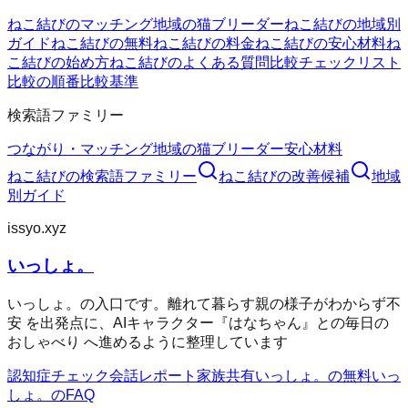
ねこ結びのマッチング
地域の猫ブリーダー
ねこ結びの地域別
ガイド
ねこ結びの無料
ねこ結びの料金
ねこ結びの安心材料
ね
こ結びの始め方
ねこ結びのよくある質問
比較チェックリスト
比較の順番
比較基準
検索語ファミリー
つながり・マッチング
地域の猫ブリーダー
安心材料
ねこ結び
の検索語ファミリー
ねこ結び
の改善候補
地域
別ガイド
issyo.xyz
いっしょ。
いっしょ。の入口です。離れて暮らす親の様子がわからず不
安 を出発点に、AIキャラクター『はなちゃん』との毎日の
おしゃべり へ進めるように整理しています
認知症チェック
会話レポート
家族共有
いっしょ。の無料
いっ
しょ。のFAQ