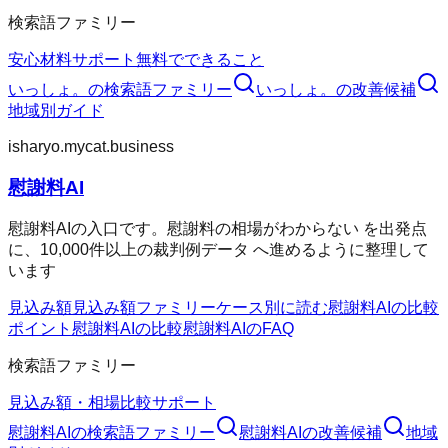
検索語ファミリー
安心材料
サポート
無料でできること
いっしょ。
の検索語ファミリー
いっしょ。
の改善候補
地域別ガイド
isharyo.mycat.business
慰謝料AI
慰謝料AIの入口です。慰謝料の相場がわからない を出発点
に、10,000件以上の裁判例データ へ進めるように整理して
います
見込み額
見込み額ファミリー
ケース別に読む
慰謝料AIの比較
ポイント
慰謝料AIの比較
慰謝料AIのFAQ
検索語ファミリー
見込み額・相場
比較
サポート
慰謝料AI
の検索語ファミリー
慰謝料AI
の改善候補
地域