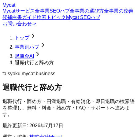
Mycat
Mycatサービス
全事業SEOハブ
全事業の選び方
全事業の改善
候補
白書
ガイド
検索トピック
Mycat SEOハブ
お問い合わせ
->
トップ
事業別ハブ
退職金AI
退職代行と辞め方
taisyoku.mycat.business
退職代行と辞め方
退職代行・辞め方・円満退職・有給消化・即日退職の検索語
を整理し、無料・料金・始め方・FAQ・サポートへ進めま
す。
最終更新日:
2026年7月17日
運営・編集:
株式会社Mycat