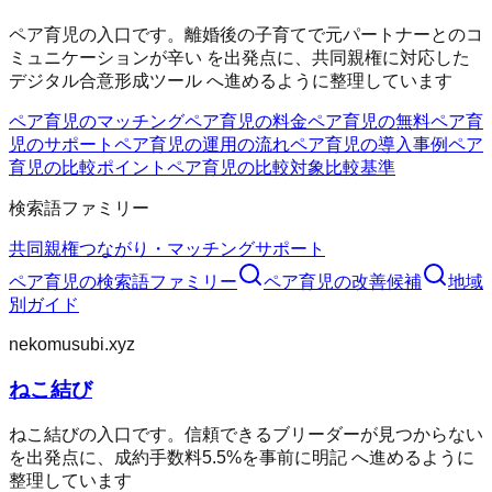
ペア育児の入口です。離婚後の子育てで元パートナーとのコ
ミュニケーションが辛い を出発点に、共同親権に対応した
デジタル合意形成ツール へ進めるように整理しています
ペア育児のマッチング
ペア育児の料金
ペア育児の無料
ペア育
児のサポート
ペア育児の運用の流れ
ペア育児の導入事例
ペア
育児の比較ポイント
ペア育児の比較対象
比較基準
検索語ファミリー
共同親権
つながり・マッチング
サポート
ペア育児
の検索語ファミリー
ペア育児
の改善候補
地域
別ガイド
nekomusubi.xyz
ねこ結び
ねこ結びの入口です。信頼できるブリーダーが見つからない
を出発点に、成約手数料5.5%を事前に明記 へ進めるように
整理しています