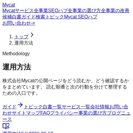
Mycat
Mycatサービス
全事業SEOハブ
全事業の選び方
全事業の改善
候補
白書
ガイド
検索トピック
Mycat SEOハブ
お問い合わせ
->
トップ
運用方法
Methodology
運用方法
株式会社Mycatの公開ページをどう読むか、どう確認するか
をまとめています。 読む順番と次の行動を分けて整理する
ための入口です。
ガイド
トピック
白書一覧
サービス一覧
会社情報
お問い合
わせ
サイトマップ
FAQ
プライバシー
事業の選び方
ブログ
ニュ
ース