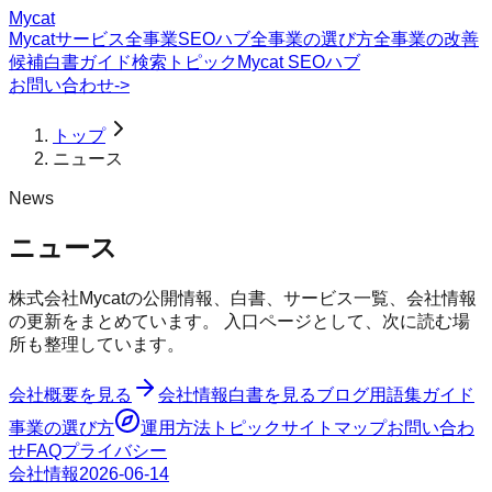
Mycat
Mycatサービス
全事業SEOハブ
全事業の選び方
全事業の改善
候補
白書
ガイド
検索トピック
Mycat SEOハブ
お問い合わせ
->
トップ
ニュース
News
ニュース
株式会社Mycatの公開情報、白書、サービス一覧、会社情報
の更新をまとめています。 入口ページとして、次に読む場
所も整理しています。
会社概要を見る
会社情報
白書を見る
ブログ
用語集
ガイド
事業の選び方
運用方法
トピック
サイトマップ
お問い合わ
せ
FAQ
プライバシー
会社情報
2026-06-14