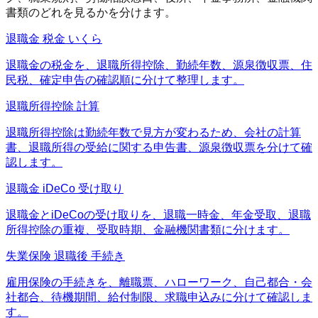
書類のどれを見るかを分けます。
退職金 税金 いくら
退職金の税金を、退職所得控除、勤続年数、源泉徴収票、住
民税、確定申告の確認順に分けて整理します。
退職所得控除 計算
退職所得控除は勤続年数で見方が変わるため、会社の計算
書、退職所得の受給に関する申告書、源泉徴収票を分けて確
認します。
退職金 iDeCo 受け取り
退職金とiDeCoの受け取りを、退職一時金、年金受取、退職
所得控除の重複、受取時期、金融機関書類に分けます。
失業保険 退職後 手続き
雇用保険の手続きを、離職票、ハローワーク、自己都合・会
社都合、待機期間、給付制限、求職申込みに分けて確認しま
す。