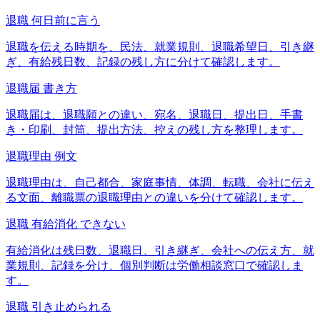
退職 何日前に言う
退職を伝える時期を、民法、就業規則、退職希望日、引き継
ぎ、有給残日数、記録の残し方に分けて確認します。
退職届 書き方
退職届は、退職願との違い、宛名、退職日、提出日、手書
き・印刷、封筒、提出方法、控えの残し方を整理します。
退職理由 例文
退職理由は、自己都合、家庭事情、体調、転職、会社に伝え
る文面、離職票の退職理由との違いを分けて確認します。
退職 有給消化 できない
有給消化は残日数、退職日、引き継ぎ、会社への伝え方、就
業規則、記録を分け、個別判断は労働相談窓口で確認しま
す。
退職 引き止められる