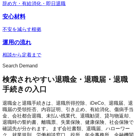
辞め方・有給消化・即日退職
安心材料
不安を減らす根拠
運用の流れ
相談から定着まで
Search Demand
検索されやすい退職金・退職届・退職
手続きの入口
退職金と退職手続きは、退職所得控除、iDeCo、退職届、退
職届の受領拒否、内容証明、引き止め、有給消化、傷病手当
金、会社都合退職、未払い残業代、退職勧奨、貸与物返却、
退職時の誓約書、離職票、失業保険、健康保険、社会保険で
確認先が分かれます。 まず会社書類、退職届、ハローワー
ク、就業規則、労働相談窓口、役所、年金事務所、金融機関