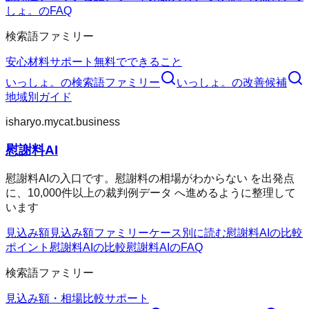
しょ。のFAQ
検索語ファミリー
安心材料
サポート
無料でできること
いっしょ。
の検索語ファミリー
いっしょ。
の改善候補
地域別ガイド
isharyo.mycat.business
慰謝料AI
慰謝料AIの入口です。慰謝料の相場がわからない を出発点
に、10,000件以上の裁判例データ へ進めるように整理して
います
見込み額
見込み額ファミリー
ケース別に読む
慰謝料AIの比較
ポイント
慰謝料AIの比較
慰謝料AIのFAQ
検索語ファミリー
見込み額・相場
比較
サポート