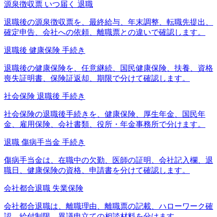
源泉徴収票 いつ届く 退職
退職後の源泉徴収票を、最終給与、年末調整、転職先提出、
確定申告、会社への依頼、離職票との違いで確認します。
退職後 健康保険 手続き
退職後の健康保険を、任意継続、国民健康保険、扶養、資格
喪失証明書、保険証返却、期限で分けて確認します。
社会保険 退職後 手続き
社会保険の退職後手続きを、健康保険、厚生年金、国民年
金、雇用保険、会社書類、役所・年金事務所で分けます。
退職 傷病手当金 手続き
傷病手当金は、在職中の欠勤、医師の証明、会社記入欄、退
職日、健康保険の資格、申請書を分けて確認します。
会社都合退職 失業保険
会社都合退職は、離職理由、離職票の記載、ハローワーク確
認、給付制限、異議申立ての相談材料を分けます。