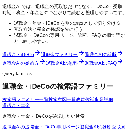
退職金AI では、退職金の受取額だけでなく、iDeCo・受取
時期・税金・年金とのつながりで読むと整理しやすいです。
退職金・年金・iDeCo を別の論点として切り分ける。
受取方法と税金の確認を先に行う。
退職金・iDeCoの専用ページ、診断、FAQ の順で読む
と比較しやすい。
退職金・iDeCo
退職金ファミリー
退職金AIの診断
退職金AIの始め方
退職金AIの無料
退職金AIのFAQ
Query families
退職金・iDeCoの検索語ファミリー
検索語ファミリー一覧
検索意図一覧
改善候補
事業詳細
退職金・年金
退職金・年金・iDeCoを確認したい検索
退職金AIの退職金・iDeCo
専用ページ
退職金AIの診断
受取見