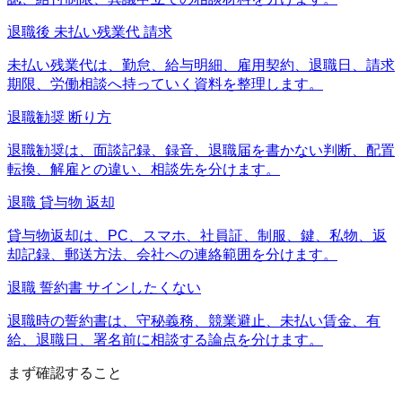
退職後 未払い残業代 請求
未払い残業代は、勤怠、給与明細、雇用契約、退職日、請求
期限、労働相談へ持っていく資料を整理します。
退職勧奨 断り方
退職勧奨は、面談記録、録音、退職届を書かない判断、配置
転換、解雇との違い、相談先を分けます。
退職 貸与物 返却
貸与物返却は、PC、スマホ、社員証、制服、鍵、私物、返
却記録、郵送方法、会社への連絡範囲を分けます。
退職 誓約書 サインしたくない
退職時の誓約書は、守秘義務、競業避止、未払い賃金、有
給、退職日、署名前に相談する論点を分けます。
まず確認すること