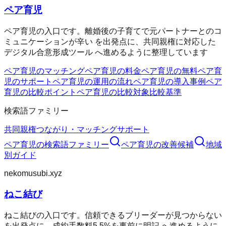
ペア育児
ペア育児の入口です。離婚後の子育てで元パートナーとのコ
ミュニケーションが辛い を出発点に、共同親権に対応した
デジタル合意形成ツール へ進めるように整理しています
ペア育児のマッチング
ペア育児の料金
ペア育児の無料
ペア育
児のサポート
ペア育児の運用の流れ
ペア育児の導入事例
ペア
育児の比較ポイント
ペア育児の比較対象
比較基準
検索語ファミリー
共同親権
つながり・マッチング
サポート
ペア育児
の検索語ファミリー
ペア育児
の改善候補
地域
別ガイド
nekomusubi.xyz
ねこ結び
ねこ結びの入口です。信頼できるブリーダーが見つからない
を出発点に、成約手数料5.5%を事前に明記 へ進めるように