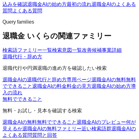
込みを確認
退職金AIの始め方
最初の流れ
退職金AIのよくある
質問
よくある質問
Query families
退職金 いくらの関連ファミリー
検索語ファミリー一覧
検索意図一覧
改善候補
事業詳細
退職代行・辞め方
退職代行や円満退職の進め方を確認したい検索
退職金AIの退職代行と辞め方
専用ページ
退職金AIの無料
無料
でできること
退職金AIの料金
料金の見方
退職金AIの始め方
導
入の流れ
無料でできること
無料・お試し・見本を確認する検索
退職金AIの無料
無料でできること
退職金AIのプレビュー
何が
見えるか
退職金AIの無料ファミリー
近い検索語群
退職金AIの
よくある質問
質問と回答