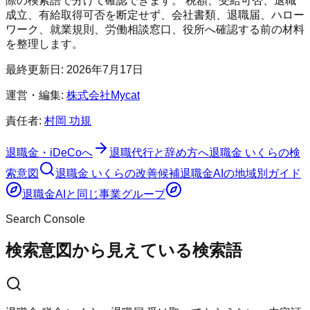
際の検索語で分けて確認できます。 税額、受給可否、退職
成立、有給取得可否を断定せず、会社書類、退職届、ハロー
ワーク、就業規則、労働相談窓口、役所へ確認する前の材料
を整理します。
最終更新日:
2026年7月17日
運営・編集:
株式会社Mycat
責任者:
村岡 功規
退職金・iDeCoへ
退職代行と辞め方へ
退職金 いくらの検
索意図
退職金 いくらの改善候補
退職金AI
の地域別ガイド
退職金AI
と同じ事業グループ
Search Console
検索意図から見えている検索語