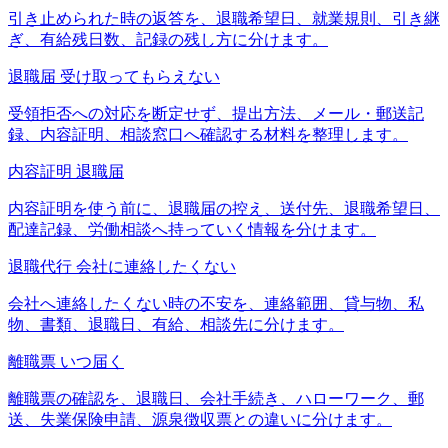
引き止められた時の返答を、退職希望日、就業規則、引き継
ぎ、有給残日数、記録の残し方に分けます。
退職届 受け取ってもらえない
受領拒否への対応を断定せず、提出方法、メール・郵送記
録、内容証明、相談窓口へ確認する材料を整理します。
内容証明 退職届
内容証明を使う前に、退職届の控え、送付先、退職希望日、
配達記録、労働相談へ持っていく情報を分けます。
退職代行 会社に連絡したくない
会社へ連絡したくない時の不安を、連絡範囲、貸与物、私
物、書類、退職日、有給、相談先に分けます。
離職票 いつ届く
離職票の確認を、退職日、会社手続き、ハローワーク、郵
送、失業保険申請、源泉徴収票との違いに分けます。