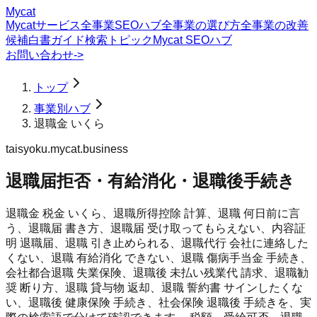
Mycat
Mycatサービス
全事業SEOハブ
全事業の選び方
全事業の改善
候補
白書
ガイド
検索トピック
Mycat SEOハブ
お問い合わせ
->
トップ
事業別ハブ
退職金 いくら
taisyoku.mycat.business
退職届拒否・有給消化・退職後手続き
退職金 税金 いくら、退職所得控除 計算、退職 何日前に言
う、退職届 書き方、退職届 受け取ってもらえない、内容証
明 退職届、退職 引き止められる、退職代行 会社に連絡した
くない、退職 有給消化 できない、退職 傷病手当金 手続き、
会社都合退職 失業保険、退職後 未払い残業代 請求、退職勧
奨 断り方、退職 貸与物 返却、退職 誓約書 サインしたくな
い、退職後 健康保険 手続き、社会保険 退職後 手続きを、実