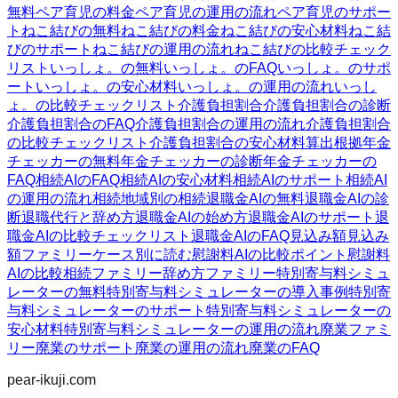
無料
ペア育児の料金
ペア育児の運用の流れ
ペア育児のサポー
ト
ねこ結びの無料
ねこ結びの料金
ねこ結びの安心材料
ねこ結
びのサポート
ねこ結びの運用の流れ
ねこ結びの比較チェック
リスト
いっしょ。の無料
いっしょ。のFAQ
いっしょ。のサポ
ート
いっしょ。の安心材料
いっしょ。の運用の流れ
いっし
ょ。の比較チェックリスト
介護負担割合
介護負担割合の診断
介護負担割合のFAQ
介護負担割合の運用の流れ
介護負担割合
の比較チェックリスト
介護負担割合の安心材料
算出根拠
年金
チェッカーの無料
年金チェッカーの診断
年金チェッカーの
FAQ
相続AIのFAQ
相続AIの安心材料
相続AIのサポート
相続AI
の運用の流れ
相続
地域別の相続
退職金AIの無料
退職金AIの診
断
退職代行と辞め方
退職金AIの始め方
退職金AIのサポート
退
職金AIの比較チェックリスト
退職金AIのFAQ
見込み額
見込み
額ファミリー
ケース別に読む
慰謝料AIの比較ポイント
慰謝料
AIの比較
相続ファミリー
辞め方ファミリー
特別寄与料シミュ
レーターの無料
特別寄与料シミュレーターの導入事例
特別寄
与料シミュレーターのサポート
特別寄与料シミュレーターの
安心材料
特別寄与料シミュレーターの運用の流れ
廃業ファミ
リー
廃業のサポート
廃業の運用の流れ
廃業のFAQ
pear-ikuji.com