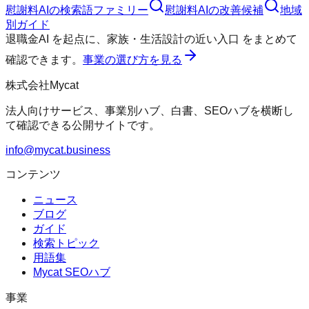
慰謝料AI
の検索語ファミリー
慰謝料AI
の改善候補
地域
別ガイド
退職金AI
を起点に、
家族・生活設計の近い入口
をまとめて
確認できます。
事業の選び方を見る
株式会社Mycat
法人向けサービス、事業別ハブ、白書、SEOハブを横断し
て確認できる公開サイトです。
info@mycat.business
コンテンツ
ニュース
ブログ
ガイド
検索トピック
用語集
Mycat SEOハブ
事業