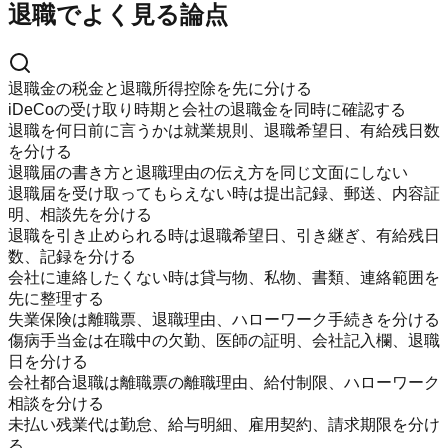
退職でよく見る論点
退職金の税金と退職所得控除を先に分ける
iDeCoの受け取り時期と会社の退職金を同時に確認する
退職を何日前に言うかは就業規則、退職希望日、有給残日数
を分ける
退職届の書き方と退職理由の伝え方を同じ文面にしない
退職届を受け取ってもらえない時は提出記録、郵送、内容証
明、相談先を分ける
退職を引き止められる時は退職希望日、引き継ぎ、有給残日
数、記録を分ける
会社に連絡したくない時は貸与物、私物、書類、連絡範囲を
先に整理する
失業保険は離職票、退職理由、ハローワーク手続きを分ける
傷病手当金は在職中の欠勤、医師の証明、会社記入欄、退職
日を分ける
会社都合退職は離職票の離職理由、給付制限、ハローワーク
相談を分ける
未払い残業代は勤怠、給与明細、雇用契約、請求期限を分け
る