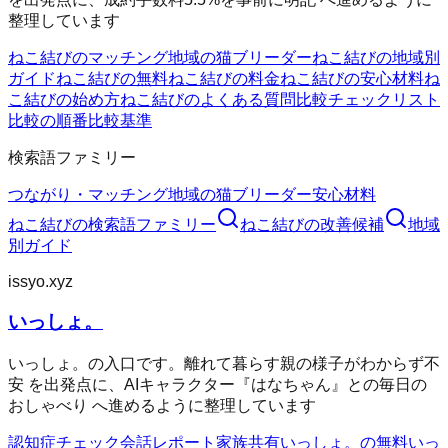
整理しています
ねこ結びのマッチング
地域の猫ブリーダー
ねこ結びの地域別
ガイド
ねこ結びの無料
ねこ結びの料金
ねこ結びの安心材料
ね
こ結びの始め方
ねこ結びのよくある質問
比較チェックリスト
比較の順番
比較基準
検索語ファミリー
つながり・マッチング
地域の猫ブリーダー
安心材料
ねこ結び
の検索語ファミリー
ねこ結び
の改善候補
地域
別ガイド
issyo.xyz
いっしょ。
いっしょ。の入口です。離れて暮らす親の様子がわからず不
安 を出発点に、AIキャラクター『はなちゃん』との毎日の
おしゃべり へ進めるように整理しています
認知症チェック
会話レポート
家族共有
いっしょ。の無料
いっ