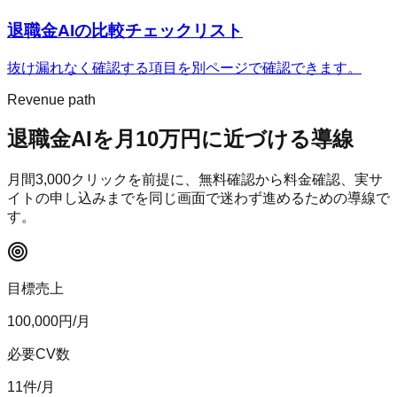
退職金AI
の比較チェックリスト
抜け漏れなく確認する項目を別ページで確認できます。
Revenue path
退職金AI
を月10万円に近づける導線
月間
3,000
クリックを前提に、無料確認から料金確認、実サ
イトの申し込みまでを同じ画面で迷わず進めるための導線で
す。
目標売上
100,000
円/月
必要CV数
11
件/月