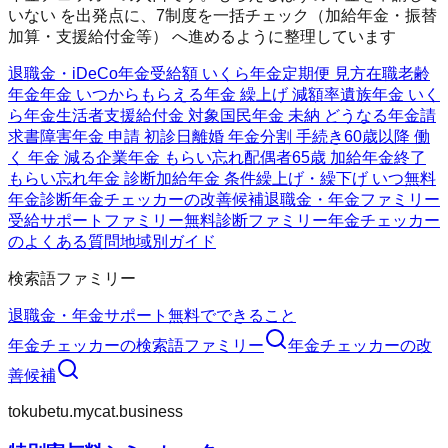
いない を出発点に、7制度を一括チェック（加給年金・振替
加算・支援給付金等） へ進めるように整理しています
退職金・iDeCo
年金受給額 いくら
年金定期便 見方
在職老齢
年金
年金 いつからもらえる
年金 繰上げ 減額率
遺族年金 いく
ら
年金生活者支援給付金 対象
国民年金 未納 どうなる
年金請
求書
障害年金 申請 初診日
離婚 年金分割 手続き
60歳以降 働
く 年金 減る
企業年金 もらい忘れ
配偶者65歳 加給年金終了
もらい忘れ年金 診断
加給年金 条件
繰上げ・繰下げ いつ
無料
年金診断
年金チェッカーの改善候補
退職金・年金ファミリー
受給サポートファミリー
無料診断ファミリー
年金チェッカー
のよくある質問
地域別ガイド
検索語ファミリー
退職金・年金
サポート
無料でできること
年金チェッカー
の検索語ファミリー
年金チェッカー
の改
善候補
tokubetu.mycat.business