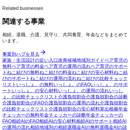
Related businesses
関連する事業
相続、退職、介護、見守り、共同養育、年金などをまとめて
います。
事業別ハブを見る
家族・生活設計の近い入口
改善候補
地域別ガイド
ペア育児の
無料
ペア育児の料金
ペア育児の運用の流れ
ペア育児のサポー
ト
ねこ結びの無料
ねこ結びの料金
ねこ結びの安心材料
ねこ結
びのサポート
ねこ結びの運用の流れ
ねこ結びの比較チェック
リスト
いっしょ。の無料
いっしょ。のFAQ
いっしょ。のサポ
ート
いっしょ。の安心材料
いっしょ。の運用の流れ
いっし
ょ。の比較チェックリスト
介護負担割合
介護負担割合の診断
介護負担割合のFAQ
介護負担割合の運用の流れ
介護負担割合
の比較チェックリスト
介護負担割合の安心材料
算出根拠
年金
チェッカーの無料
年金チェッカーの診断
年金チェッカーの
FAQ
相続AIのFAQ
相続AIの安心材料
相続AIのサポート
相続AI
の運用の流れ
相続
地域別の相続
退職金AIの無料
退職金AIの診