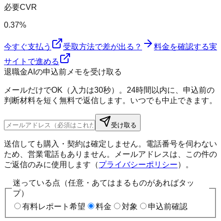
必要CVR
0.37%
今すぐ支払う
受取方法で差が出る？
料金を確認する
実
サイトで進める
退職金AIの申込前メモを受け取る
メールだけでOK（入力は30秒）。24時間以内に、申込前の
判断材料を短く無料で返信します。いつでも中止できます。
受け取る
送信しても購入・契約は確定しません。電話番号を伺わない
ため、営業電話もありません。メールアドレスは、この件の
ご返信のみに使用します（
プライバシーポリシー
）。
迷っている点（任意・あてはまるものがあればタッ
プ）
有料レポート希望
料金
対象
申込前確認