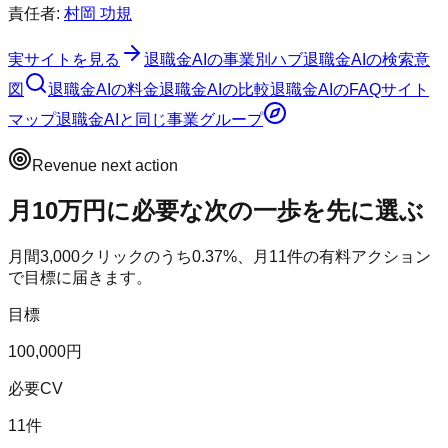
責任者:
村岡 功規
実サイトを見る
退職金AI
の事業別ハブ
退職金AI
の検索意
図
退職金AI
の料金
退職金AI
の比較
退職金AI
のFAQ
サイト
マップ
退職金AI
と同じ事業グループ
Revenue next action
月10万円に必要な次の一歩を先に選ぶ
月間
3,000
クリックのうち
0.37
%、月
11
件の有料アクション
で目標に届きます。
目標
100,000円
必要CV
11件