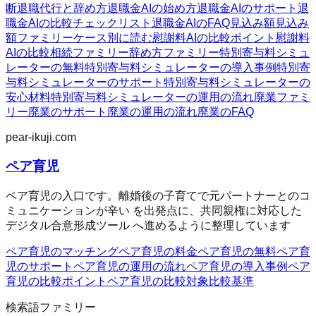
断
退職代行と辞め方
退職金AIの始め方
退職金AIのサポート
退
職金AIの比較チェックリスト
退職金AIのFAQ
見込み額
見込み
額ファミリー
ケース別に読む
慰謝料AIの比較ポイント
慰謝料
AIの比較
相続ファミリー
辞め方ファミリー
特別寄与料シミュ
レーターの無料
特別寄与料シミュレーターの導入事例
特別寄
与料シミュレーターのサポート
特別寄与料シミュレーターの
安心材料
特別寄与料シミュレーターの運用の流れ
廃業ファミ
リー
廃業のサポート
廃業の運用の流れ
廃業のFAQ
pear-ikuji.com
ペア育児
ペア育児の入口です。離婚後の子育てで元パートナーとのコ
ミュニケーションが辛い を出発点に、共同親権に対応した
デジタル合意形成ツール へ進めるように整理しています
ペア育児のマッチング
ペア育児の料金
ペア育児の無料
ペア育
児のサポート
ペア育児の運用の流れ
ペア育児の導入事例
ペア
育児の比較ポイント
ペア育児の比較対象
比較基準
検索語ファミリー