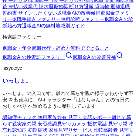
後 手続き
退職 傷病手当金 手続き
会社都合退職 失業保険
退職
後 未払い残業代 請求
退職勧奨 断り方
退職 貸与物 返却
退職
誓約書 サインしたくない
退職金AIの改善候補
退職金ファミ
リー
退職手続きファミリー
無料診断ファミリー
退職金AIの診
断
始め方
退職金AIの無料
地域別ガイド
検索語ファミリー
退職金・年金
退職代行・辞め方
無料でできること
退職金AI
の検索語ファミリー
退職金AI
の改善候補
issyo.xyz
いっしょ。
いっしょ。の入口です。離れて暮らす親の様子がわからず不
安 を出発点に、AIキャラクター『はなちゃん』との毎日の
おしゃべり へ進めるように整理しています
認知症チェック 無料
家族共有 見守り
会話レポート
離れて暮
らす親
実家の親 安否確認
見守りカメラ 抵抗
電話 見守り
親 物
忘れ
認知症 初期症状 家族
見守りサービス 比較
高齢者 見守り