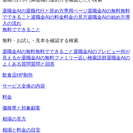
退職金AIの退職代行と辞め方
専用ページ
退職金AIの無料
無料
でできること
退職金AIの料金
料金の見方
退職金AIの始め方
導
入の流れ
無料でできること
無料・お試し・見本を確認する検索
退職金AIの無料
無料でできること
退職金AIのプレビュー
何が
見えるか
退職金AIの無料ファミリー
近い検索語群
退職金AIの
よくある質問
質問と回答
飲食店HP制作
サービス全体の内容
料金
価格帯と対象顧客
相場の見方
相場と料金の目安