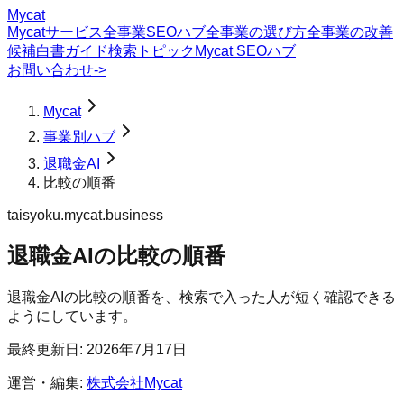
Mycat
Mycatサービス
全事業SEOハブ
全事業の選び方
全事業の改善
候補
白書
ガイド
検索トピック
Mycat SEOハブ
お問い合わせ
->
Mycat
事業別ハブ
退職金AI
比較の順番
taisyoku.mycat.business
退職金AI
の
比較の順番
退職金AIの比較の順番を、検索で入った人が短く確認できる
ようにしています。
最終更新日:
2026年7月17日
運営・編集:
株式会社Mycat