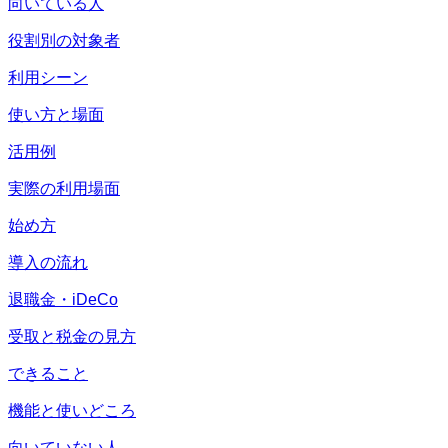
向いている人
役割別の対象者
利用シーン
使い方と場面
活用例
実際の利用場面
始め方
導入の流れ
退職金・iDeCo
受取と税金の見方
できること
機能と使いどころ
向いていない人