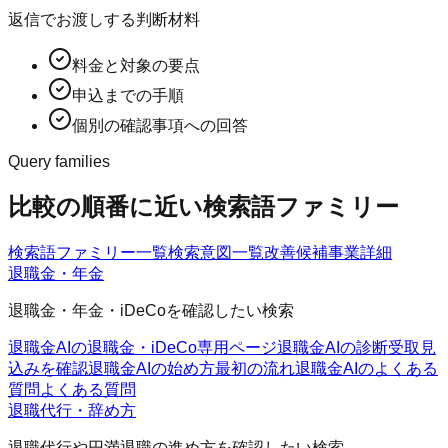
返信でお渡しする判断材料
料金と対象の要点
申込までの手順
個別の確認事項への回答
Query families
比較の順番に近い検索語ファミリー
検索語ファミリー一覧
検索意図一覧
改善候補
事業詳細
退職金・年金
退職金・年金・iDeCoを確認したい検索
退職金AIの退職金・iDeCo
専用ページ
退職金AIの診断
受取見
込みを確認
退職金AIの始め方
最初の流れ
退職金AIのよくある
質問
よくある質問
退職代行・辞め方
退職代行や円満退職の進め方を確認したい検索