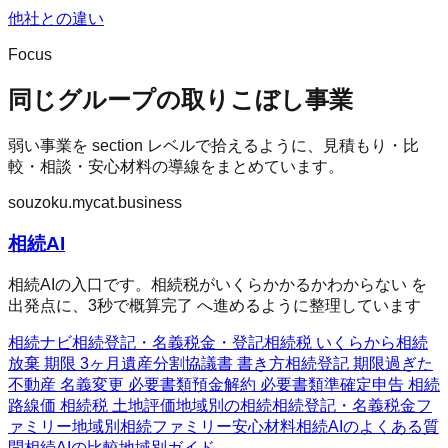
他社との違い
Focus
同じグループの取りこぼし事業
弱い事業を section レベルで拾えるように、見積もり・比
較・相談・安心材料の導線をまとめています。
souzoku.mycat.business
相続AI
相続AIの入口です。相続税がいくらかかるかわからない を
出発点に、3秒で概算完了 へ進めるように整理しています
相続ナビ
相続
登記・名義
税金・登記
相続税 いくらから
相続
放棄 期限 3ヶ月
遺産分割協議書 書き方
相続登記 期限過ぎた
不動産 名義変更 必要書類
預金解約 必要書類
準確定申告 相続
路線価 相続税 土地評価
地域別の相続
相続
登記・名義
税金フ
ァミリー
地域別相続ファミリー
安心材料
相続AIのよくある質
問
相続AIの比較
地域別ガイド