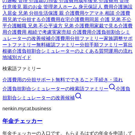
の通帳 管理 介護
親の預金 介護費用
成年後見 介護費用 管理
任意後見 親のお金 管理
老人ホーム 身元保証人 費用
介護施設
入居金 兄弟 分担
生活保護 親 介護費用
ケアマネ 相談 介護費
用
兄弟で分担する介護費用
在宅介護費用
同居 介護 兄弟 不公
平
介護離職 兄弟 不公平
遠方 兄弟 介護費用
家裁で見る介護費
用
介護費用 相続で考慮
実家売却 介護費用
介護負担割合シミ
ュレーターの改善候補
介護費用分担ファミリー
家族調整サポ
ートファミリー
無料確認ファミリー
分担手順ファミリー
算出
根拠
介護負担割合シミュレーターのよくある質問
運用の流れ
地域別ガイド
検索語ファミリー
介護費用の分担
サポート
無料でできること
手続き・流れ
介護負担割合シミュレーター
の検索語ファミリー
介護負
担割合シミュレーター
の改善候補
nenkin.mycat.business
年金チェッカー
年金チェッカーの入口です。もらえるはずの年金を申請して