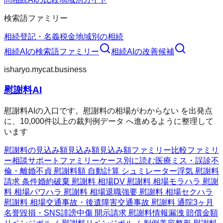
検索語ファミリー
相続
登記・名義
税金
地域別の相続
相続AI
の検索語ファミリー
相続AI
の改善候補
isharyo.mycat.business
慰謝料AI
慰謝料AIの入口です。慰謝料の相場がわからない を出発点
に、10,000件以上の裁判例データ へ進めるように整理して
います
慰謝料の見込み額
見込み額
見込み額ファミリー
比較ファミリ
ー
相談サポートファミリー
ケース別に読む
医療ミス・誤診
不
倫・離婚
不貞 慰謝料額 自動計算 シュミレーター
浮気 慰謝料
請求 条件
婚約破棄 慰謝料 相場
DV 慰謝料 相場
モラハラ 慰謝
料 相場
パワハラ 慰謝料 相場
退職強要 慰謝料 相場
セクハラ
慰謝料 相場
交通事故・後遺障害
交通事故 慰謝料 通院3ヶ月
名誉毀損・SNS
誹謗中傷 開示請求 慰謝料
情報漏洩 賠償金額