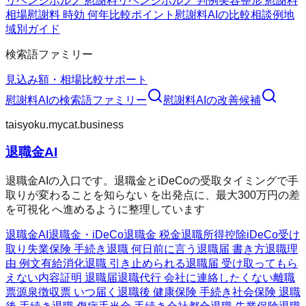
リベンジポルノ 慰謝料
リベンジポルノ 判例
美容整形 慰謝料
相場
慰謝料 時効 何年
比較ポイント
慰謝料AIの比較
相談例
地
域別ガイド
検索語ファミリー
見込み額・相場
比較
サポート
慰謝料AI
の検索語ファミリー
慰謝料AI
の改善候補
taisyoku.mycat.business
退職金AI
退職金AIの入口です。退職金とiDeCoの受取タイミングで手
取りが変わることを知らない を出発点に、最大300万円の差
を可視化 へ進めるように整理しています
退職金AI
退職金・iDeCo
退職金 税金
退職所得控除
iDeCo受け
取り
失業保険 手続き
退職 何日前に言う
退職届 書き方
退職理
由 例文
有給消化
退職 引き止められる
退職届 受け取ってもら
えない
内容証明 退職届
退職代行 会社に連絡したくない
離職
票
源泉徴収票 いつ届く
退職後 健康保険 手続き
社会保険 退職