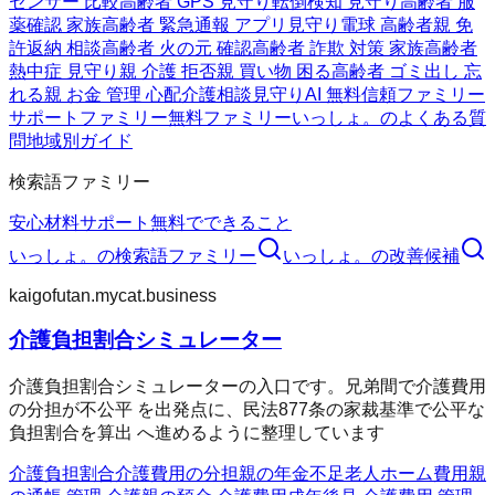
センサー 比較
高齢者 GPS 見守り
転倒検知 見守り
高齢者 服
薬確認 家族
高齢者 緊急通報 アプリ
見守り電球 高齢者
親 免
許返納 相談
高齢者 火の元 確認
高齢者 詐欺 対策 家族
高齢者
熱中症 見守り
親 介護 拒否
親 買い物 困る
高齢者 ゴミ出し 忘
れる
親 お金 管理 心配
介護相談
見守りAI 無料
信頼ファミリー
サポートファミリー
無料ファミリー
いっしょ。のよくある質
問
地域別ガイド
検索語ファミリー
安心材料
サポート
無料でできること
いっしょ。
の検索語ファミリー
いっしょ。
の改善候補
kaigofutan.mycat.business
介護負担割合シミュレーター
介護負担割合シミュレーターの入口です。兄弟間で介護費用
の分担が不公平 を出発点に、民法877条の家裁基準で公平な
負担割合を算出 へ進めるように整理しています
介護負担割合
介護費用の分担
親の年金不足
老人ホーム費用
親