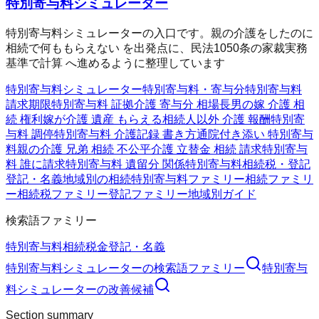
特別寄与料シミュレーター
特別寄与料シミュレーターの入口です。親の介護をしたのに
相続で何ももらえない を出発点に、民法1050条の家裁実務
基準で計算 へ進めるように整理しています
特別寄与料シミュレーター
特別寄与料・寄与分
特別寄与料
請求期限
特別寄与料 証拠
介護 寄与分 相場
長男の嫁 介護 相
続 権利
嫁が介護 遺産 もらえる
相続人以外 介護 報酬
特別寄
与料 調停
特別寄与料 介護記録 書き方
通院付き添い 特別寄与
料
親の介護 兄弟 相続 不公平
介護 立替金 相続 請求
特別寄与
料 誰に請求
特別寄与料 遺留分 関係
特別寄与料
相続税・登記
登記・名義
地域別の相続
特別寄与料ファミリー
相続ファミリ
ー
相続税ファミリー
登記ファミリー
地域別ガイド
検索語ファミリー
特別寄与料
相続
税金
登記・名義
特別寄与料シミュレーター
の検索語ファミリー
特別寄与
料シミュレーター
の改善候補
Section summary