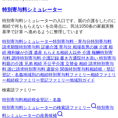
特別寄与料シミュレーター
特別寄与料シミュレーターの入口です。親の介護をしたのに
相続で何ももらえない を出発点に、民法1050条の家裁実務
基準で計算 へ進めるように整理しています
特別寄与料シミュレーター
特別寄与料・寄与分
特別寄与料
請求期限
特別寄与料 証拠
介護 寄与分 相場
長男の嫁 介護 相
続 権利
嫁が介護 遺産 もらえる
相続人以外 介護 報酬
特別寄
与料 調停
特別寄与料 介護記録 書き方
通院付き添い 特別寄与
料
親の介護 兄弟 相続 不公平
介護 立替金 相続 請求
特別寄与
料 誰に請求
特別寄与料 遺留分 関係
特別寄与料
相続税・登記
登記・名義
地域別の相続
特別寄与料ファミリー
相続ファミリ
ー
相続税ファミリー
登記ファミリー
地域別ガイド
検索語ファミリー
特別寄与料
相続
税金
登記・名義
特別寄与料シミュレーター
の検索語ファミリー
特別寄与
料シミュレーター
の改善候補