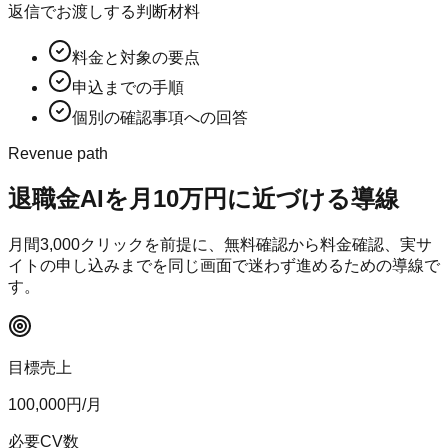
返信でお渡しする判断材料
料金と対象の要点
申込までの手順
個別の確認事項への回答
Revenue path
退職金AI
を月10万円に近づける導線
月間
3,000
クリックを前提に、無料確認から料金確認、実サ
イトの申し込みまでを同じ画面で迷わず進めるための導線で
す。
目標売上
100,000
円/月
必要CV数