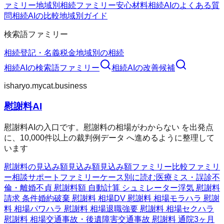
ァミリー
地域別相続ファミリー
安心材料
相続AIのよくある質
問
相続AIの比較
地域別ガイド
検索語ファミリー
相続
登記・名義
税金
地域別の相続
相続AI
の検索語ファミリー
相続AI
の改善候補
isharyo.mycat.business
慰謝料AI
慰謝料AIの入口です。慰謝料の相場がわからない を出発点
に、10,000件以上の裁判例データ へ進めるように整理して
います
慰謝料の見込み額
見込み額
見込み額ファミリー
比較ファミリ
ー
相談サポートファミリー
ケース別に読む
医療ミス・誤診
不
倫・離婚
不貞 慰謝料額 自動計算 シュミレーター
浮気 慰謝料
請求 条件
婚約破棄 慰謝料 相場
DV 慰謝料 相場
モラハラ 慰謝
料 相場
パワハラ 慰謝料 相場
退職強要 慰謝料 相場
セクハラ
慰謝料 相場
交通事故・後遺障害
交通事故 慰謝料 通院3ヶ月