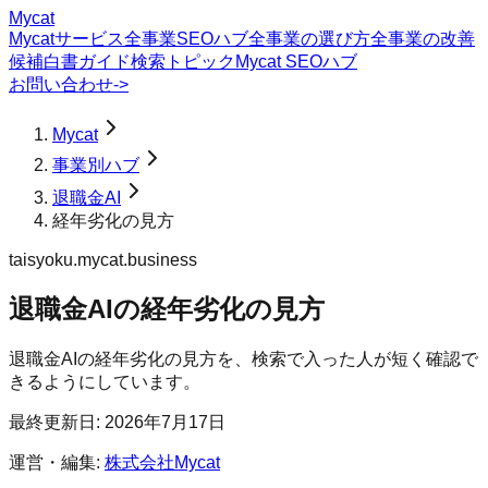
Mycat
Mycatサービス
全事業SEOハブ
全事業の選び方
全事業の改善
候補
白書
ガイド
検索トピック
Mycat SEOハブ
お問い合わせ
->
Mycat
事業別ハブ
退職金AI
経年劣化の見方
taisyoku.mycat.business
退職金AI
の
経年劣化の見方
退職金AIの経年劣化の見方を、検索で入った人が短く確認で
きるようにしています。
最終更新日:
2026年7月17日
運営・編集:
株式会社Mycat