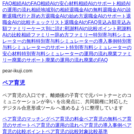
FAQ
相続AIのFAQ
相続AIの安心材料
相続AIのサポート
相続AI
の運用の流れ
相続
地域別の相続
退職金AIの無料
退職金AIの診
断
退職代行と辞め方
退職金AIの始め方
退職金AIのサポート
退
職金AIの比較チェックリスト
退職金AIのFAQ
見込み額
見込み
額ファミリー
ケース別に読む
慰謝料AIの比較ポイント
慰謝料
AIの比較
相続ファミリー
辞め方ファミリー
特別寄与料シミュ
レーターの無料
特別寄与料シミュレーターの導入事例
特別寄
与料シミュレーターのサポート
特別寄与料シミュレーターの
安心材料
特別寄与料シミュレーターの運用の流れ
廃業ファミ
リー
廃業のサポート
廃業の運用の流れ
廃業のFAQ
pear-ikuji.com
ペア育児
ペア育児の入口です。離婚後の子育てで元パートナーとのコ
ミュニケーションが辛い を出発点に、共同親権に対応した
デジタル合意形成ツール へ進めるように整理しています
ペア育児のマッチング
ペア育児の料金
ペア育児の無料
ペア育
児のサポート
ペア育児の運用の流れ
ペア育児の導入事例
ペア
育児の比較ポイント
ペア育児の比較対象
比較基準