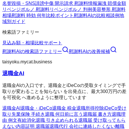
名誉毀損・SNS
誹謗中傷 開示請求 慰謝料
情報漏洩 賠償金額
リベンジポルノ 慰謝料
リベンジポルノ 判例
美容整形 慰謝料
相場
慰謝料 時効 何年
比較ポイント
慰謝料AIの比較
相談例
地
域別ガイド
検索語ファミリー
見込み額・相場
比較
サポート
慰謝料AI
の検索語ファミリー
慰謝料AI
の改善候補
taisyoku.mycat.business
退職金AI
退職金AIの入口です。退職金とiDeCoの受取タイミングで手
取りが変わることを知らない を出発点に、最大300万円の差
を可視化 へ進めるように整理しています
退職金AI
退職金・iDeCo
退職金 税金
退職所得控除
iDeCo受け
取り
失業保険 手続き
退職 何日前に言う
退職届 書き方
退職理
由 例文
有給消化
退職 引き止められる
退職届 受け取ってもら
えない
内容証明 退職届
退職代行 会社に連絡したくない
離職