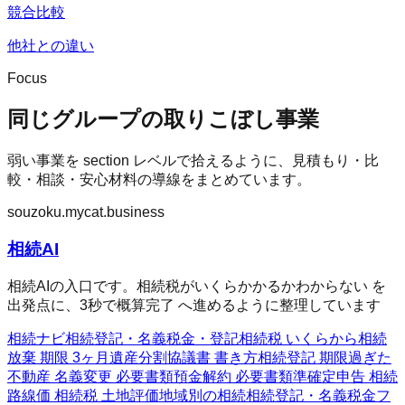
競合比較
他社との違い
Focus
同じグループの取りこぼし事業
弱い事業を section レベルで拾えるように、見積もり・比
較・相談・安心材料の導線をまとめています。
souzoku.mycat.business
相続AI
相続AIの入口です。相続税がいくらかかるかわからない を
出発点に、3秒で概算完了 へ進めるように整理しています
相続ナビ
相続
登記・名義
税金・登記
相続税 いくらから
相続
放棄 期限 3ヶ月
遺産分割協議書 書き方
相続登記 期限過ぎた
不動産 名義変更 必要書類
預金解約 必要書類
準確定申告 相続
路線価 相続税 土地評価
地域別の相続
相続
登記・名義
税金フ