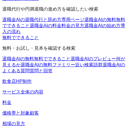
退職代行や円満退職の進め方を確認したい検索
退職金AIの退職代行と辞め方
専用ページ
退職金AIの無料
無料
でできること
退職金AIの料金
料金の見方
退職金AIの始め方
導
入の流れ
無料でできること
無料・お試し・見本を確認する検索
退職金AIの無料
無料でできること
退職金AIのプレビュー
何が
見えるか
退職金AIの無料ファミリー
近い検索語群
退職金AIの
よくある質問
質問と回答
飲食店HP制作
サービス全体の内容
料金
価格帯と対象顧客
相場の見方