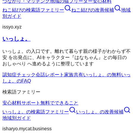
つながり・マッチング
地域の猫ブリーダー
安心材料
ねこ結び
の検索語ファミリー
ねこ結び
の改善候補
地域
別ガイド
issyo.xyz
いっしょ。
いっしょ。の入口です。離れて暮らす親の様子がわからず不
安 を出発点に、AIキャラクター『はなちゃん』との毎日の
おしゃべり へ進めるように整理しています
認知症チェック
会話レポート
家族共有
いっしょ。の無料
いっ
しょ。のFAQ
検索語ファミリー
安心材料
サポート
無料でできること
いっしょ。
の検索語ファミリー
いっしょ。
の改善候補
地域別ガイド
isharyo.mycat.business