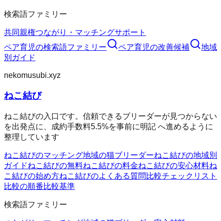
検索語ファミリー
共同親権
つながり・マッチング
サポート
ペア育児
の検索語ファミリー
ペア育児
の改善候補
地域
別ガイド
nekomusubi.xyz
ねこ結び
ねこ結びの入口です。信頼できるブリーダーが見つからない
を出発点に、成約手数料5.5%を事前に明記 へ進めるように
整理しています
ねこ結びのマッチング
地域の猫ブリーダー
ねこ結びの地域別
ガイド
ねこ結びの無料
ねこ結びの料金
ねこ結びの安心材料
ね
こ結びの始め方
ねこ結びのよくある質問
比較チェックリスト
比較の順番
比較基準
検索語ファミリー