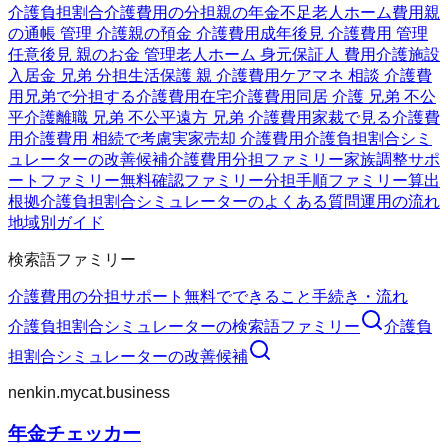
介護負担割合
介護費用の分担
親の年金不足
老人ホーム費用
親
の通帳 管理 介護
親の預金 介護費用
成年後見 介護費用 管理
任意後見 親のお金 管理
老人ホーム 身元保証人 費用
介護施設
入居金 兄弟 分担
生活保護 親 介護費用
ケアマネ 相談 介護費
用
兄弟で分担する介護費用
在宅介護費用
同居 介護 兄弟 不公
平
介護離職 兄弟 不公平
遠方 兄弟 介護費用
家裁で見る介護費
用
介護費用 相続で考慮
実家売却 介護費用
介護負担割合シミ
ュレーターの改善候補
介護費用分担ファミリー
家族調整サポ
ートファミリー
無料確認ファミリー
分担手順ファミリー
算出
根拠
介護負担割合シミュレーターのよくある質問
運用の流れ
地域別ガイド
検索語ファミリー
介護費用の分担
サポート
無料でできること
手続き・流れ
介護負担割合シミュレーター
の検索語ファミリー
介護負
担割合シミュレーター
の改善候補
nenkin.mycat.business
年金チェッカー