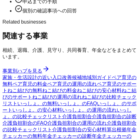
申込までの手順
個別の確認事項への回答
Related businesses
関連する事業
相続、退職、介護、見守り、共同養育、年金などをまとめて
います。
事業別ハブを見る
家族・生活設計の近い入口
改善候補
地域別ガイド
ペア育児の
無料
ペア育児の料金
ペア育児の運用の流れ
ペア育児のサポー
ト
ねこ結びの無料
ねこ結びの料金
ねこ結びの安心材料
ねこ結
びのサポート
ねこ結びの運用の流れ
ねこ結びの比較チェック
リスト
いっしょ。の無料
いっしょ。のFAQ
いっしょ。のサポ
ート
いっしょ。の安心材料
いっしょ。の運用の流れ
いっし
ょ。の比較チェックリスト
介護負担割合
介護負担割合の診断
介護負担割合のFAQ
介護負担割合の運用の流れ
介護負担割合
の比較チェックリスト
介護負担割合の安心材料
算出根拠
年金
チェッカーの無料
年金チェッカーの診断
年金チェッカーの