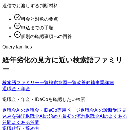
返信でお渡しする判断材料
料金と対象の要点
申込までの手順
個別の確認事項への回答
Query families
経年劣化の見方に近い検索語ファミリ
ー
検索語ファミリー一覧
検索意図一覧
改善候補
事業詳細
退職金・年金
退職金・年金・iDeCoを確認したい検索
退職金AIの退職金・iDeCo
専用ページ
退職金AIの診断
受取見
込みを確認
退職金AIの始め方
最初の流れ
退職金AIのよくある
質問
よくある質問
退職代行・辞め方