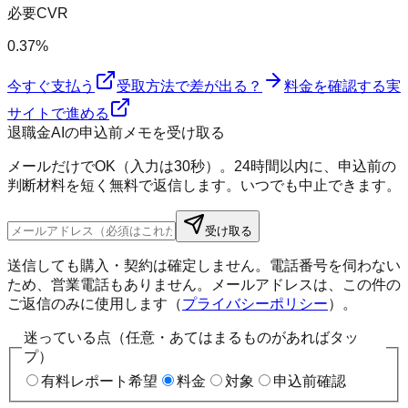
必要CVR
0.37%
今すぐ支払う
受取方法で差が出る？
料金を確認する
実
サイトで進める
退職金AIの申込前メモを受け取る
メールだけでOK（入力は30秒）。24時間以内に、申込前の
判断材料を短く無料で返信します。いつでも中止できます。
受け取る
送信しても購入・契約は確定しません。電話番号を伺わない
ため、営業電話もありません。メールアドレスは、この件の
ご返信のみに使用します（
プライバシーポリシー
）。
迷っている点（任意・あてはまるものがあればタッ
プ）
有料レポート希望
料金
対象
申込前確認