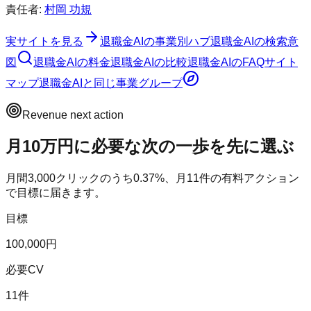
責任者:
村岡 功規
実サイトを見る
退職金AI
の事業別ハブ
退職金AI
の検索意
図
退職金AI
の料金
退職金AI
の比較
退職金AI
のFAQ
サイト
マップ
退職金AI
と同じ事業グループ
Revenue next action
月10万円に必要な次の一歩を先に選ぶ
月間
3,000
クリックのうち
0.37
%、月
11
件の有料アクション
で目標に届きます。
目標
100,000円
必要CV
11件