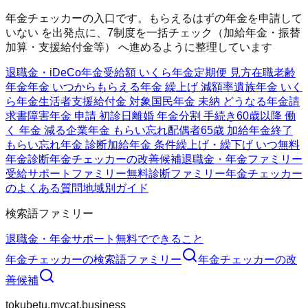
年金チェッカーの入口です。もらえるはずの年金を申請して
いない を出発点に、7制度を一括チェック（加給年金・振替
加算・支援給付金等） へ進めるように整理しています
退職金・iDeCo
年金受給額 いくら
年金定期便 見方
在職老齢
年金
年金 いつからもらえる
年金 繰上げ 減額率
遺族年金 いく
ら
年金生活者支援給付金 対象
国民年金 未納 どうなる
年金請
求書
障害年金 申請 初診日
離婚 年金分割 手続き
60歳以降 働
く 年金 減る
企業年金 もらい忘れ
配偶者65歳 加給年金終了
もらい忘れ年金 診断
加給年金 条件
繰上げ・繰下げ いつ
無料
年金診断
年金チェッカーの改善候補
退職金・年金ファミリー
受給サポートファミリー
無料診断ファミリー
年金チェッカー
のよくある質問
地域別ガイド
検索語ファミリー
退職金・年金
サポート
無料でできること
年金チェッカー
の検索語ファミリー
年金チェッカー
の改
善候補
tokubetu.mycat.business