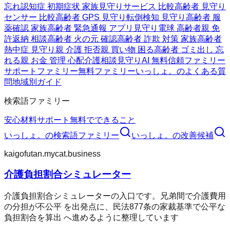
忘れ
認知症 初期症状 家族
見守りサービス 比較
高齢者 見守り
センサー 比較
高齢者 GPS 見守り
転倒検知 見守り
高齢者 服
薬確認 家族
高齢者 緊急通報 アプリ
見守り電球 高齢者
親 免
許返納 相談
高齢者 火の元 確認
高齢者 詐欺 対策 家族
高齢者
熱中症 見守り
親 介護 拒否
親 買い物 困る
高齢者 ゴミ出し 忘
れる
親 お金 管理 心配
介護相談
見守りAI 無料
信頼ファミリー
サポートファミリー
無料ファミリー
いっしょ。のよくある質
問
地域別ガイド
検索語ファミリー
安心材料
サポート
無料でできること
いっしょ。
の検索語ファミリー
いっしょ。
の改善候補
kaigofutan.mycat.business
介護負担割合シミュレーター
介護負担割合シミュレーターの入口です。兄弟間で介護費用
の分担が不公平 を出発点に、民法877条の家裁基準で公平な
負担割合を算出 へ進めるように整理しています