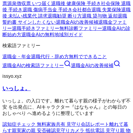
票
源泉徴収票 いつ届く
退職後 健康保険 手続き
社会保険 退職
後 手続き
退職 傷病手当金 手続き
会社都合退職 失業保険
退職
後 未払い残業代 請求
退職勧奨 断り方
退職 貸与物 返却
退職
誓約書 サインしたくない
退職金AIの改善候補
退職金ファミ
リー
退職手続きファミリー
無料診断ファミリー
退職金AIの診
断
始め方
退職金AIの無料
地域別ガイド
検索語ファミリー
退職金・年金
退職代行・辞め方
無料でできること
退職金AI
の検索語ファミリー
退職金AI
の改善候補
issyo.xyz
いっしょ。
いっしょ。の入口です。離れて暮らす親の様子がわからず不
安 を出発点に、AIキャラクター『はなちゃん』との毎日の
おしゃべり へ進めるように整理しています
認知症チェック 無料
家族共有 見守り
会話レポート
離れて暮
らす親
実家の親 安否確認
見守りカメラ 抵抗
電話 見守り
親 物