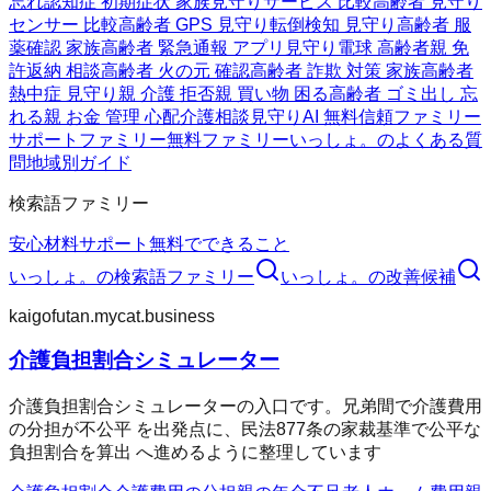
忘れ
認知症 初期症状 家族
見守りサービス 比較
高齢者 見守り
センサー 比較
高齢者 GPS 見守り
転倒検知 見守り
高齢者 服
薬確認 家族
高齢者 緊急通報 アプリ
見守り電球 高齢者
親 免
許返納 相談
高齢者 火の元 確認
高齢者 詐欺 対策 家族
高齢者
熱中症 見守り
親 介護 拒否
親 買い物 困る
高齢者 ゴミ出し 忘
れる
親 お金 管理 心配
介護相談
見守りAI 無料
信頼ファミリー
サポートファミリー
無料ファミリー
いっしょ。のよくある質
問
地域別ガイド
検索語ファミリー
安心材料
サポート
無料でできること
いっしょ。
の検索語ファミリー
いっしょ。
の改善候補
kaigofutan.mycat.business
介護負担割合シミュレーター
介護負担割合シミュレーターの入口です。兄弟間で介護費用
の分担が不公平 を出発点に、民法877条の家裁基準で公平な
負担割合を算出 へ進めるように整理しています