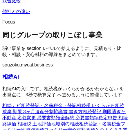
競合比較
他社との違い
Focus
同じグループの取りこぼし事業
弱い事業を section レベルで拾えるように、見積もり・比
較・相談・安心材料の導線をまとめています。
souzoku.mycat.business
相続AI
相続AIの入口です。相続税がいくらかかるかわからない を
出発点に、3秒で概算完了 へ進めるように整理しています
相続ナビ
相続
登記・名義
税金・登記
相続税 いくらから
相続
放棄 期限 3ヶ月
遺産分割協議書 書き方
相続登記 期限過ぎた
不動産 名義変更 必要書類
預金解約 必要書類
準確定申告 相続
路線価 相続税 土地評価
地域別の相続
相続
登記・名義
税金フ
ァミリー
地域別相続ファミリー
安心材料
相続AIのよくある質