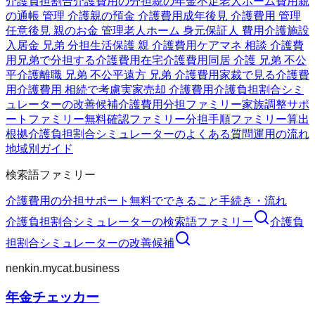
介護負担割合
介護費用の分担
親の年金不足
老人ホーム費用
親
の通帳 管理 介護
親の預金 介護費用
成年後見 介護費用 管理
任意後見 親のお金 管理
老人ホーム 身元保証人 費用
介護施設
入居金 兄弟 分担
生活保護 親 介護費用
ケアマネ 相談 介護費
用
兄弟で分担する介護費用
在宅介護費用
同居 介護 兄弟 不公
平
介護離職 兄弟 不公平
遠方 兄弟 介護費用
家裁で見る介護費
用
介護費用 相続で考慮
実家売却 介護費用
介護負担割合シミ
ュレーターの改善候補
介護費用分担ファミリー
家族調整サポ
ートファミリー
無料確認ファミリー
分担手順ファミリー
算出
根拠
介護負担割合シミュレーターのよくある質問
運用の流れ
地域別ガイド
検索語ファミリー
介護費用の分担
サポート
無料でできること
手続き・流れ
介護負担割合シミュレーター
の検索語ファミリー
介護負
担割合シミュレーター
の改善候補
nenkin.mycat.business
年金チェッカー