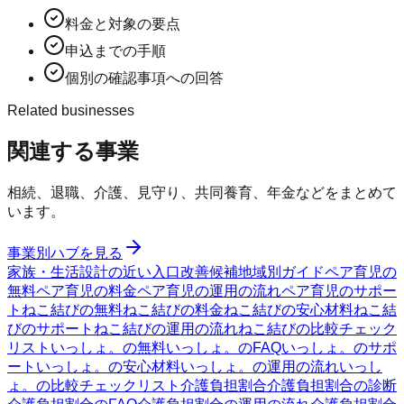
料金と対象の要点
申込までの手順
個別の確認事項への回答
Related businesses
関連する事業
相続、退職、介護、見守り、共同養育、年金などをまとめて
います。
事業別ハブを見る
家族・生活設計の近い入口
改善候補
地域別ガイド
ペア育児の
無料
ペア育児の料金
ペア育児の運用の流れ
ペア育児のサポー
ト
ねこ結びの無料
ねこ結びの料金
ねこ結びの安心材料
ねこ結
びのサポート
ねこ結びの運用の流れ
ねこ結びの比較チェック
リスト
いっしょ。の無料
いっしょ。のFAQ
いっしょ。のサポ
ート
いっしょ。の安心材料
いっしょ。の運用の流れ
いっし
ょ。の比較チェックリスト
介護負担割合
介護負担割合の診断