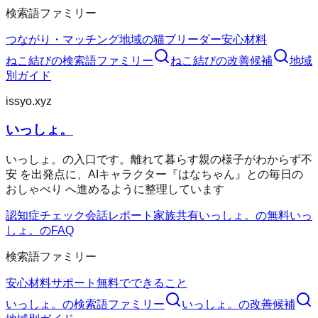
検索語ファミリー
つながり・マッチング
地域の猫ブリーダー
安心材料
ねこ結び
の検索語ファミリー
ねこ結び
の改善候補
地域
別ガイド
issyo.xyz
いっしょ。
いっしょ。の入口です。離れて暮らす親の様子がわからず不
安 を出発点に、AIキャラクター『はなちゃん』との毎日の
おしゃべり へ進めるように整理しています
認知症チェック
会話レポート
家族共有
いっしょ。の無料
いっ
しょ。のFAQ
検索語ファミリー
安心材料
サポート
無料でできること
いっしょ。
の検索語ファミリー
いっしょ。
の改善候補