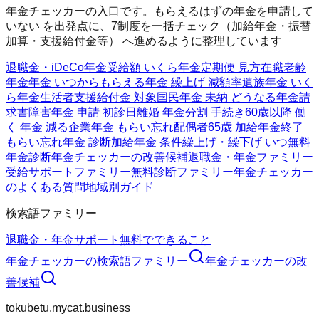
年金チェッカーの入口です。もらえるはずの年金を申請して
いない を出発点に、7制度を一括チェック（加給年金・振替
加算・支援給付金等） へ進めるように整理しています
退職金・iDeCo
年金受給額 いくら
年金定期便 見方
在職老齢
年金
年金 いつからもらえる
年金 繰上げ 減額率
遺族年金 いく
ら
年金生活者支援給付金 対象
国民年金 未納 どうなる
年金請
求書
障害年金 申請 初診日
離婚 年金分割 手続き
60歳以降 働
く 年金 減る
企業年金 もらい忘れ
配偶者65歳 加給年金終了
もらい忘れ年金 診断
加給年金 条件
繰上げ・繰下げ いつ
無料
年金診断
年金チェッカーの改善候補
退職金・年金ファミリー
受給サポートファミリー
無料診断ファミリー
年金チェッカー
のよくある質問
地域別ガイド
検索語ファミリー
退職金・年金
サポート
無料でできること
年金チェッカー
の検索語ファミリー
年金チェッカー
の改
善候補
tokubetu.mycat.business