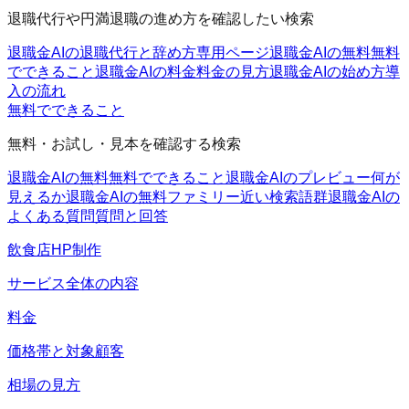
退職代行や円満退職の進め方を確認したい検索
退職金AIの退職代行と辞め方
専用ページ
退職金AIの無料
無料
でできること
退職金AIの料金
料金の見方
退職金AIの始め方
導
入の流れ
無料でできること
無料・お試し・見本を確認する検索
退職金AIの無料
無料でできること
退職金AIのプレビュー
何が
見えるか
退職金AIの無料ファミリー
近い検索語群
退職金AIの
よくある質問
質問と回答
飲食店HP制作
サービス全体の内容
料金
価格帯と対象顧客
相場の見方