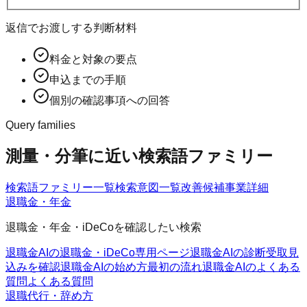
返信でお渡しする判断材料
料金と対象の要点
申込までの手順
個別の確認事項への回答
Query families
測量・分筆に近い検索語ファミリー
検索語ファミリー一覧
検索意図一覧
改善候補
事業詳細
退職金・年金
退職金・年金・iDeCoを確認したい検索
退職金AIの退職金・iDeCo
専用ページ
退職金AIの診断
受取見
込みを確認
退職金AIの始め方
最初の流れ
退職金AIのよくある
質問
よくある質問
退職代行・辞め方