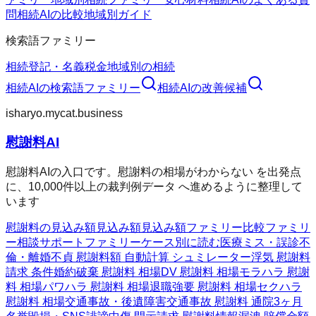
問
相続AIの比較
地域別ガイド
検索語ファミリー
相続
登記・名義
税金
地域別の相続
相続AI
の検索語ファミリー
相続AI
の改善候補
isharyo.mycat.business
慰謝料AI
慰謝料AIの入口です。慰謝料の相場がわからない を出発点
に、10,000件以上の裁判例データ へ進めるように整理して
います
慰謝料の見込み額
見込み額
見込み額ファミリー
比較ファミリ
ー
相談サポートファミリー
ケース別に読む
医療ミス・誤診
不
倫・離婚
不貞 慰謝料額 自動計算 シュミレーター
浮気 慰謝料
請求 条件
婚約破棄 慰謝料 相場
DV 慰謝料 相場
モラハラ 慰謝
料 相場
パワハラ 慰謝料 相場
退職強要 慰謝料 相場
セクハラ
慰謝料 相場
交通事故・後遺障害
交通事故 慰謝料 通院3ヶ月