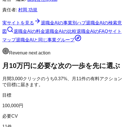
責任者:
村岡 功規
実サイトを見る
退職金AI
の事業別ハブ
退職金AI
の検索意
図
退職金AI
の料金
退職金AI
の比較
退職金AI
のFAQ
サイト
マップ
退職金AI
と同じ事業グループ
Revenue next action
月10万円に必要な次の一歩を先に選ぶ
月間
3,000
クリックのうち
0.37
%、月
11
件の有料アクション
で目標に届きます。
目標
100,000円
必要CV
11件