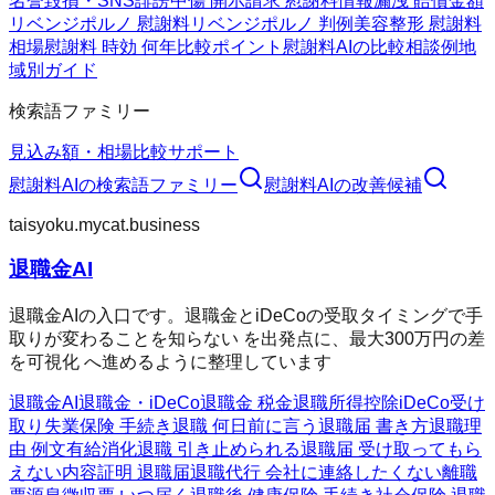
名誉毀損・SNS
誹謗中傷 開示請求 慰謝料
情報漏洩 賠償金額
リベンジポルノ 慰謝料
リベンジポルノ 判例
美容整形 慰謝料
相場
慰謝料 時効 何年
比較ポイント
慰謝料AIの比較
相談例
地
域別ガイド
検索語ファミリー
見込み額・相場
比較
サポート
慰謝料AI
の検索語ファミリー
慰謝料AI
の改善候補
taisyoku.mycat.business
退職金AI
退職金AIの入口です。退職金とiDeCoの受取タイミングで手
取りが変わることを知らない を出発点に、最大300万円の差
を可視化 へ進めるように整理しています
退職金AI
退職金・iDeCo
退職金 税金
退職所得控除
iDeCo受け
取り
失業保険 手続き
退職 何日前に言う
退職届 書き方
退職理
由 例文
有給消化
退職 引き止められる
退職届 受け取ってもら
えない
内容証明 退職届
退職代行 会社に連絡したくない
離職