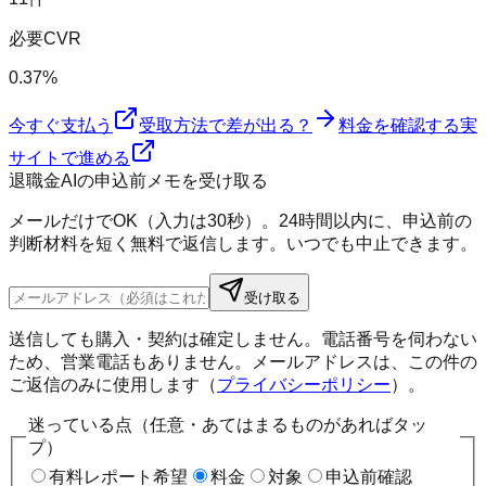
必要CVR
0.37%
今すぐ支払う
受取方法で差が出る？
料金を確認する
実
サイトで進める
退職金AIの申込前メモを受け取る
メールだけでOK（入力は30秒）。24時間以内に、申込前の
判断材料を短く無料で返信します。いつでも中止できます。
受け取る
送信しても購入・契約は確定しません。電話番号を伺わない
ため、営業電話もありません。メールアドレスは、この件の
ご返信のみに使用します（
プライバシーポリシー
）。
迷っている点（任意・あてはまるものがあればタッ
プ）
有料レポート希望
料金
対象
申込前確認