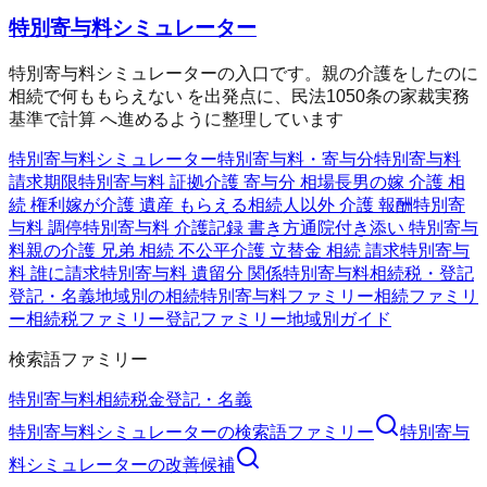
特別寄与料シミュレーター
特別寄与料シミュレーターの入口です。親の介護をしたのに
相続で何ももらえない を出発点に、民法1050条の家裁実務
基準で計算 へ進めるように整理しています
特別寄与料シミュレーター
特別寄与料・寄与分
特別寄与料
請求期限
特別寄与料 証拠
介護 寄与分 相場
長男の嫁 介護 相
続 権利
嫁が介護 遺産 もらえる
相続人以外 介護 報酬
特別寄
与料 調停
特別寄与料 介護記録 書き方
通院付き添い 特別寄与
料
親の介護 兄弟 相続 不公平
介護 立替金 相続 請求
特別寄与
料 誰に請求
特別寄与料 遺留分 関係
特別寄与料
相続税・登記
登記・名義
地域別の相続
特別寄与料ファミリー
相続ファミリ
ー
相続税ファミリー
登記ファミリー
地域別ガイド
検索語ファミリー
特別寄与料
相続
税金
登記・名義
特別寄与料シミュレーター
の検索語ファミリー
特別寄与
料シミュレーター
の改善候補