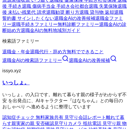
票
源泉徴収票 いつ届く
退職後 健康保険 手続き
社会保険 退職
後 手続き
退職 傷病手当金 手続き
会社都合退職 失業保険
退職
後 未払い残業代 請求
退職勧奨 断り方
退職 貸与物 返却
退職
誓約書 サインしたくない
退職金AIの改善候補
退職金ファミ
リー
退職手続きファミリー
無料診断ファミリー
退職金AIの診
断
始め方
退職金AIの無料
地域別ガイド
検索語ファミリー
退職金・年金
退職代行・辞め方
無料でできること
退職金AI
の検索語ファミリー
退職金AI
の改善候補
issyo.xyz
いっしょ。
いっしょ。の入口です。離れて暮らす親の様子がわからず不
安 を出発点に、AIキャラクター『はなちゃん』との毎日の
おしゃべり へ進めるように整理しています
認知症チェック 無料
家族共有 見守り
会話レポート
離れて暮
らす親
実家の親 安否確認
見守りカメラ 抵抗
電話 見守り
親 物