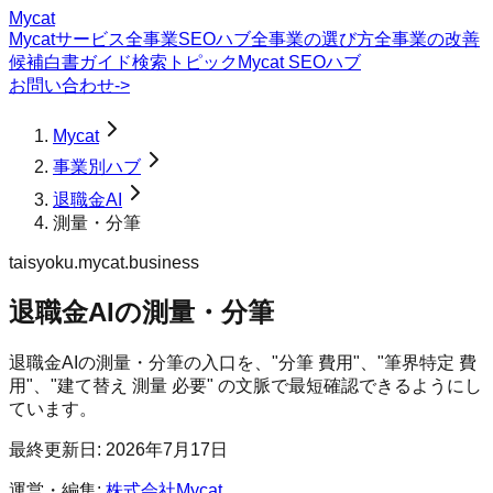
Mycat
Mycatサービス
全事業SEOハブ
全事業の選び方
全事業の改善
候補
白書
ガイド
検索トピック
Mycat SEOハブ
お問い合わせ
->
Mycat
事業別ハブ
退職金AI
測量・分筆
taisyoku.mycat.business
退職金AI
の
測量・分筆
退職金AIの測量・分筆の入口を、"分筆 費用"、"筆界特定 費
用"、"建て替え 測量 必要" の文脈で最短確認できるようにし
ています。
最終更新日:
2026年7月17日
運営・編集:
株式会社Mycat