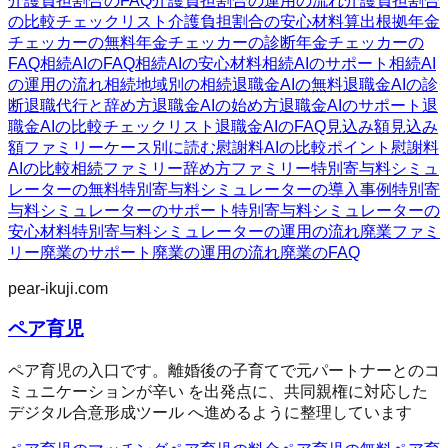
介護負担割合のFAQ
介護負担割合の運用の流れ
介護負担割合
の比較チェックリスト
介護負担割合の安心材料
算出根拠
年金
チェッカーの無料
年金チェッカーの診断
年金チェッカーの
FAQ
相続AIのFAQ
相続AIの安心材料
相続AIのサポート
相続AI
の運用の流れ
相続
地域別の相続
退職金AIの無料
退職金AIの診
断
退職代行と辞め方
退職金AIの始め方
退職金AIのサポート
退
職金AIの比較チェックリスト
退職金AIのFAQ
見込み額
見込み
額ファミリー
ケース別に読む
慰謝料AIの比較ポイント
慰謝料
AIの比較
相続ファミリー
辞め方ファミリー
特別寄与料シミュ
レーターの無料
特別寄与料シミュレーターの導入事例
特別寄
与料シミュレーターのサポート
特別寄与料シミュレーターの
安心材料
特別寄与料シミュレーターの運用の流れ
廃業ファミ
リー
廃業のサポート
廃業の運用の流れ
廃業のFAQ
pear-ikuji.com
ペア育児
ペア育児の入口です。離婚後の子育てで元パートナーとのコ
ミュニケーションが辛い を出発点に、共同親権に対応した
デジタル合意形成ツール へ進めるように整理しています