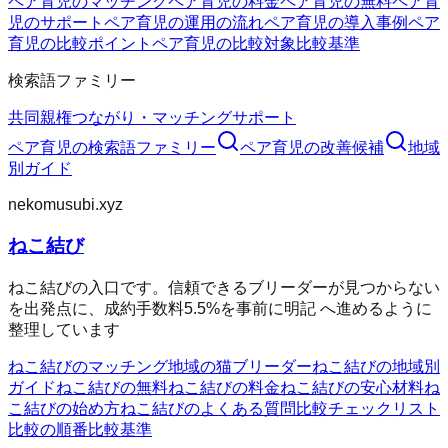
ペア育児のマッチング
ペア育児の料金
ペア育児の無料
ペア育
児のサポート
ペア育児の運用の流れ
ペア育児の導入事例
ペア
育児の比較ポイント
ペア育児の比較対象
比較基準
検索語ファミリー
共同親権
つながり・マッチング
サポート
ペア育児
の検索語ファミリー
ペア育児
の改善候補
地域
別ガイド
nekomusubi.xyz
ねこ結び
ねこ結びの入口です。信頼できるブリーダーが見つからない
を出発点に、成約手数料5.5%を事前に明記 へ進めるように
整理しています
ねこ結びのマッチング
地域の猫ブリーダー
ねこ結びの地域別
ガイド
ねこ結びの無料
ねこ結びの料金
ねこ結びの安心材料
ね
こ結びの始め方
ねこ結びのよくある質問
比較チェックリスト
比較の順番
比較基準