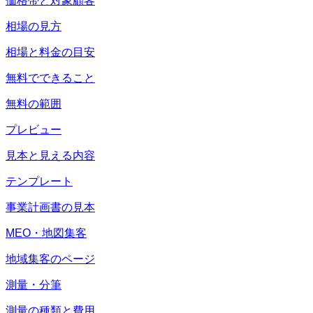
価格帯と対象顧客
相場の見方
相場と料金の目安
無料でできること
無料の範囲
プレビュー
見本と見える内容
テンプレート
事業計画書の見本
MEO・地図集客
地域集客のページ
測量・分筆
測量の種類と費用