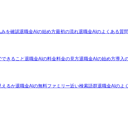
込みを確認
退職金AIの始め方
最初の流れ
退職金AIのよくある質
でできること
退職金AIの料金
料金の見方
退職金AIの始め方
導入
見えるか
退職金AIの無料ファミリー
近い検索語群
退職金AIのよ