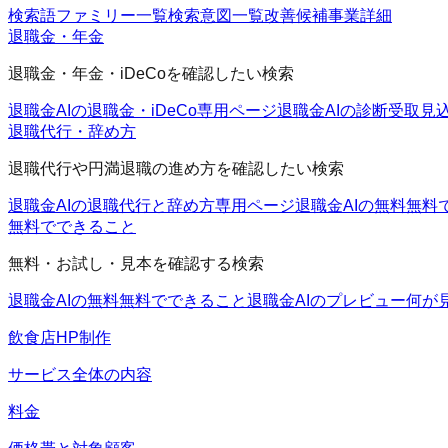
検索語ファミリー一覧
検索意図一覧
改善候補
事業詳細
退職金・年金
退職金・年金・iDeCoを確認したい検索
退職金AIの退職金・iDeCo
専用ページ
退職金AIの診断
受取見
退職代行・辞め方
退職代行や円満退職の進め方を確認したい検索
退職金AIの退職代行と辞め方
専用ページ
退職金AIの無料
無料
無料でできること
無料・お試し・見本を確認する検索
退職金AIの無料
無料でできること
退職金AIのプレビュー
何が
飲食店HP制作
サービス全体の内容
料金