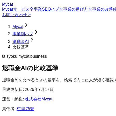
Mycat
Mycatサービス
全事業SEOハブ
全事業の選び方
全事業の改善
お問い合わせ
->
Mycat
事業別ハブ
退職金AI
比較基準
taisyoku.mycat.business
退職金AI
の
比較基準
退職金AIを比べるときの基準を、検索で入った人が短く確認
最終更新日:
2026年7月17日
運営・編集:
株式会社Mycat
責任者:
村岡 功規