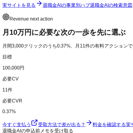
実サイトを見る
退職金AI
の事業別ハブ
退職金AI
の検索意図
Revenue next action
月10万円に必要な次の一歩を先に選ぶ
月間
3,000
クリックのうち
0.37
%、月
11
件の有料アクションで
目標
100,000円
必要CV
11件
必要CVR
0.37%
今すぐ支払う
受取方法で差が出る？
料金を確認する
実
退職金AIの申込前メモを受け取る