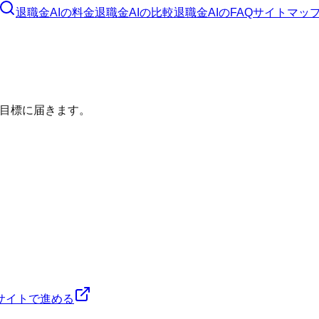
退職金AI
の料金
退職金AI
の比較
退職金AI
のFAQ
サイトマッ
目標に届きます。
サイトで進める